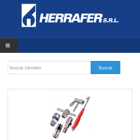
INICIO
Buscar
ZONA DE CLIENTES
PRODUCTOS
DOCUMENTACIÓN
SERVICIOS
HERRAFER S.R.L.