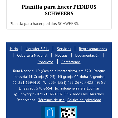
Planilla para hacer PEDIDOS
Quiénes Somos
SCHWEERS
Dónde estamos
Planilla para hacer pedidos SCHWEERS.
Staff
Nuestras Marcas
|
|
|
Inicio
Herrafer S.R.L.
Servicios
Representaciones
|
|
|
|
Cobertura Nacional
Cobertura Nacional
Noticias
Documentación
|
Productos
Contáctenos
Noticias
Ruta Nacional 19 (Camino a Montecristo), Km 320 - Parque
CONTÁCTENOS
Industrial Mi Granja (5125) - Mi granja, Córdoba, Argentina
351 6594410
0054 (351) 423-2670 / 423-4935 /
Líneas rot. 570-8654
info@herrafersrl.com.ar
© Copyright 2021 - HERRAFER SRL - Todos los Derechos
Reservados -
Términos de uso
|
Política de privacidad