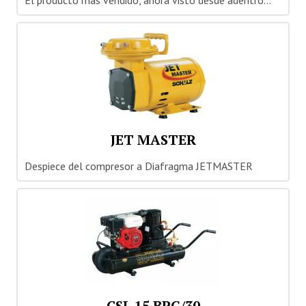
El producto más vendido, ahora visto desde adentro...
JET MASTER
Despiece del compresor a Diafragma JETMASTER
CSL 15 BRG/30