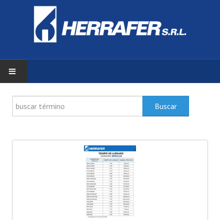
INICIO
Buscar
ZONA DE CLIENTES
PRODUCTOS
DOCUMENTACIÓN
SERVICIOS
HERRAFER S.R.L.