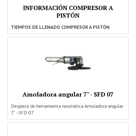
INFORMACIÓN COMPRESOR A
Quiénes Somos
PISTÓN
Dónde estamos
TIEMPOS DE LLENADO COMPRESOR A PISTÓN
Staff
Nuestras Marcas
Cobertura Nacional
Noticias
CONTÁCTENOS
Amoladora angular 7" - SFD 07
Despiece de herramienta neumática Amoladora angular
7" - SFD 07