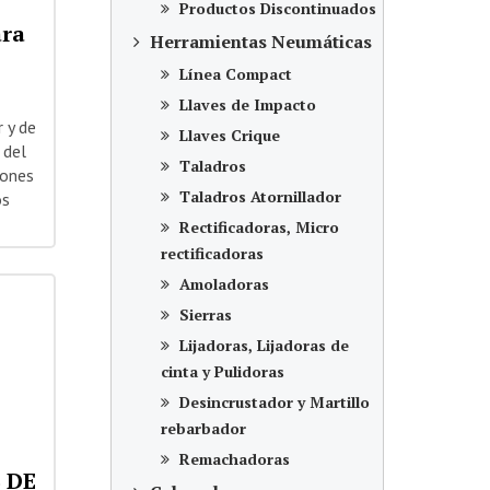
Productos Discontinuados
ara
Herramientas Neumáticas
Línea Compact
Llaves de Impacto
 y de
Llaves Crique
 del
Taladros
iones
Taladros Atornillador
os
Rectificadoras, Micro
rectificadoras
Amoladoras
Sierras
Lijadoras, Lijadoras de
cinta y Pulidoras
Desincrustador y Martillo
rebarbador
Remachadoras
 DE