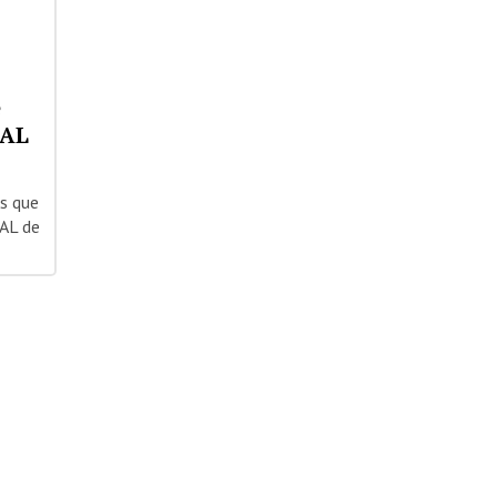
e
IAL
as que
AL de