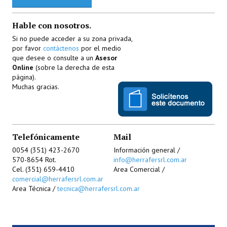
Quiénes Somos
Hable con nosotros.
Si no puede acceder a su zona privada,
Dónde estamos
por favor
contáctenos
por el medio
que desee o consulte a un
Asesor
Staff
Online
(sobre la derecha de esta
página).
Nuestras Marcas
Muchas gracias.
Cobertura Nacional
Noticias
Telefónicamente
Mail
CONTÁCTENOS
0054 (351) 423-2670
Información general /
570-8654 Rot.
info@herrafersrl.com.ar
Cel. (351) 659-4410
Area Comercial /
comercial@herrafersrl.com.ar
Area Técnica /
tecnica@herrafersrl.com.ar