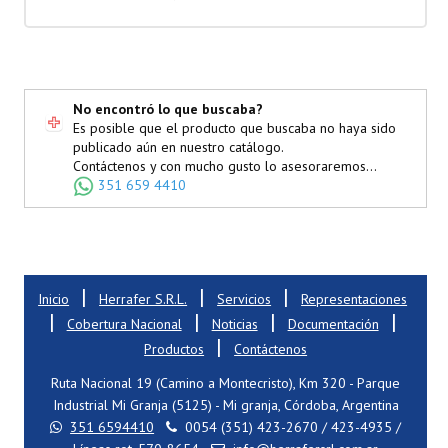
No encontró lo que buscaba?
Es posible que el producto que buscaba no haya sido
publicado aún en nuestro catálogo.
Contáctenos y con mucho gusto lo asesoraremos...
351 659 4410
|
|
|
Inicio
Herrafer S.R.L.
Servicios
Representaciones
|
|
|
|
Cobertura Nacional
Noticias
Documentación
|
Productos
Contáctenos
Ruta Nacional 19 (Camino a Montecristo), Km 320 - Parque
Industrial Mi Granja (5125) - Mi granja, Córdoba, Argentina
351 6594410
0054 (351) 423-2670 / 423-4935 /