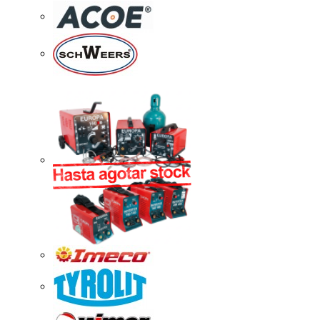
Quiénes Somos
Dónde estamos
Staff
Nuestras Marcas
Cobertura Nacional
Noticias
CONTÁCTENOS